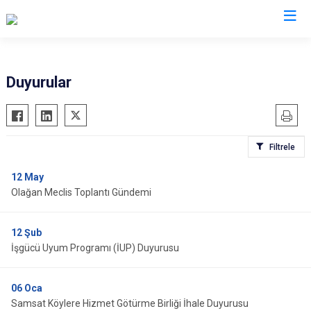
Adıyaman
Duyurular
Besni
Çelikhan
Filtrele
Gerger
Gölbaşı
12
May
Olağan Meclis Toplantı Gündemi
Kahta
Samsat
12
Şub
Sincik
İşgücü Uyum Programı (İUP) Duyurusu
Tut
06
Oca
Samsat Köylere Hizmet Götürme Birliği İhale Duyurusu