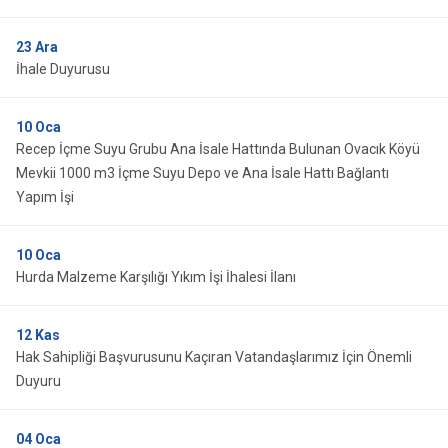
23
Ara
İhale Duyurusu
10
Oca
Recep İçme Suyu Grubu Ana İsale Hattında Bulunan Ovacık Köyü
Mevkii 1000 m3 İçme Suyu Depo ve Ana İsale Hattı Bağlantı
Yapım İşi
10
Oca
Hurda Malzeme Karşılığı Yıkım İşi İhalesi İlanı
12
Kas
Hak Sahipliği Başvurusunu Kaçıran Vatandaşlarımız İçin Önemli
Duyuru
04
Oca